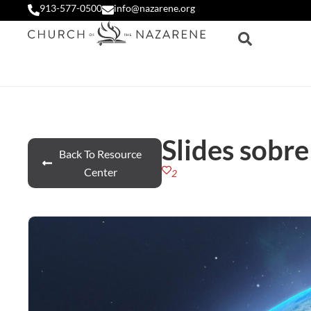
913-577-0500
info@nazarene.org
Slides sobr
Back To Resource
Center
2