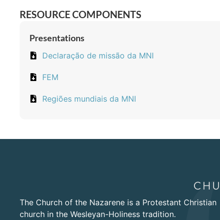
RESOURCE COMPONENTS
Presentations
Declaração de missão da MNI
FEM
Regiões mundiais da MNI
The Church of the Nazarene is a Protestant Christian
church in the Wesleyan-Holiness tradition.