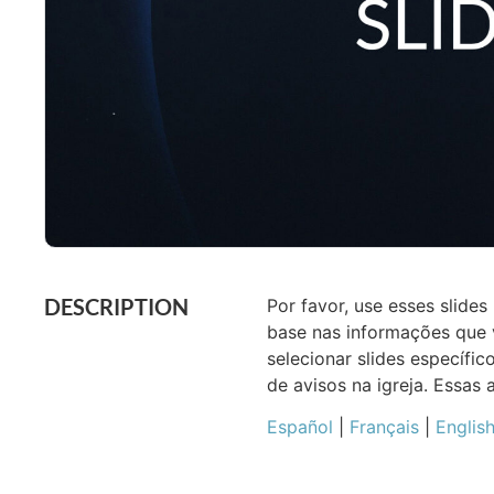
DESCRIPTION
Por favor, use esses slid
base nas informações que v
selecionar slides específ
de avisos na igreja. Essas
Español
|
Français
|
Englis