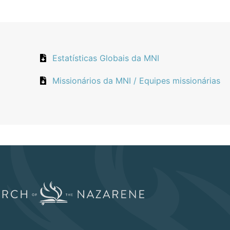
Estatísticas Globais da MNI
Missionários da MNI / Equipes missionárias