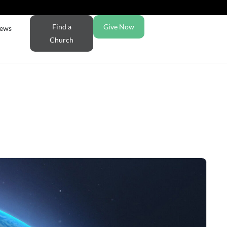
Find a
Give Now
ews
Church