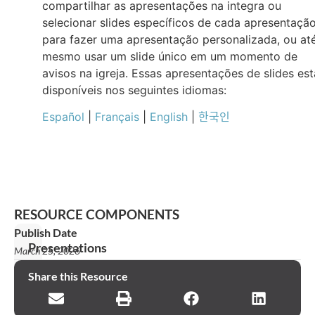
compartilhar as apresentações na integra ou
selecionar slides específicos de cada apresentaçã
para fazer uma apresentação personalizada, ou at
mesmo usar um slide único em um momento de
avisos na igreja. Essas apresentações de slides es
disponíveis nos seguintes idiomas:
Español
|
Français
|
English
|
한국인
RESOURCE COMPONENTS
Publish Date
Presentations
March 25, 2026
Declaração
Share this Resource
de
missão