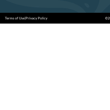
Terms of Use
|
Privacy Policy
©20