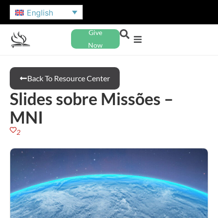
English
Give
Now
Back To Resource Center
Slides sobre Missões –
MNI
2