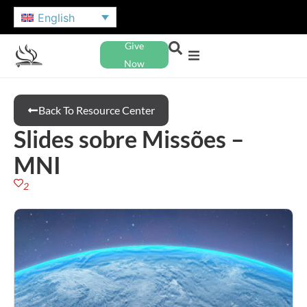
English
Give
Now
Back To Resource Center
Slides sobre Missões –
MNI
2