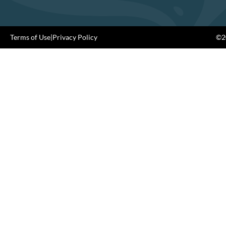
Terms of Use
|
Privacy Policy
©20