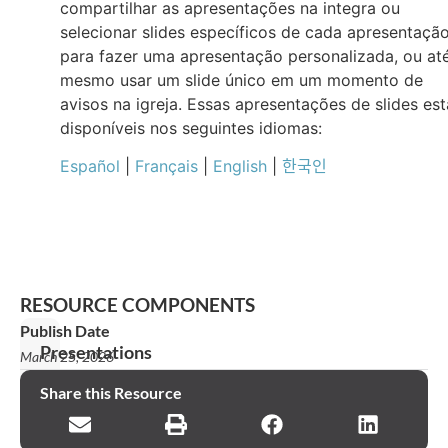
compartilhar as apresentações na integra ou
selecionar slides específicos de cada apresentaçã
para fazer uma apresentação personalizada, ou at
mesmo usar um slide único em um momento de
avisos na igreja. Essas apresentações de slides es
disponíveis nos seguintes idiomas:
Español
|
Français
|
English
|
한국인
RESOURCE COMPONENTS
Publish Date
Presentations
March 25, 2026
Declaração
Share this Resource
de
missão