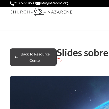
913-577-0500
info@nazarene.org
Slides sobr
Back To Resource
Center
2