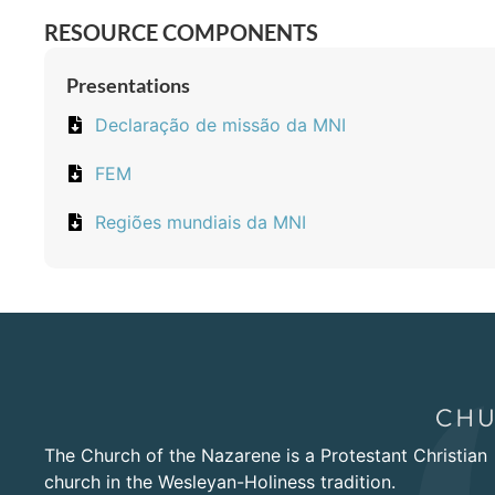
RESOURCE COMPONENTS
Presentations
Declaração de missão da MNI
FEM
Regiões mundiais da MNI
The Church of the Nazarene is a Protestant Christian
church in the Wesleyan-Holiness tradition.