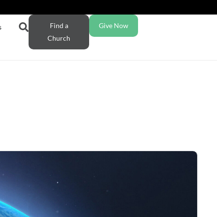
Find a
Give Now
s
Church