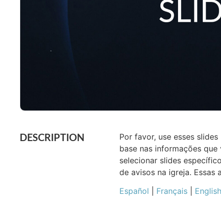
DESCRIPTION
Por favor, use esses slid
base nas informações que v
selecionar slides específ
de avisos na igreja. Essas
Español
|
Français
|
Englis