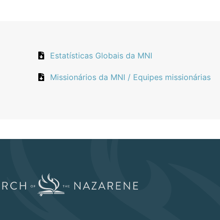
Estatísticas Globais da MNI
Missionários da MNI / Equipes missionárias