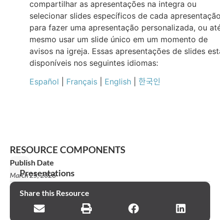
compartilhar as apresentações na integra ou
selecionar slides específicos de cada apresentaçã
para fazer uma apresentação personalizada, ou at
mesmo usar um slide único em um momento de
avisos na igreja. Essas apresentações de slides es
disponíveis nos seguintes idiomas:
Español
|
Français
|
English
|
한국인
RESOURCE COMPONENTS
Publish Date
Presentations
March 25, 2026
Declaração
Share this Resource
de
missão