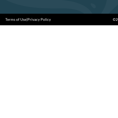
Terms of Use
|
Privacy Policy
©20