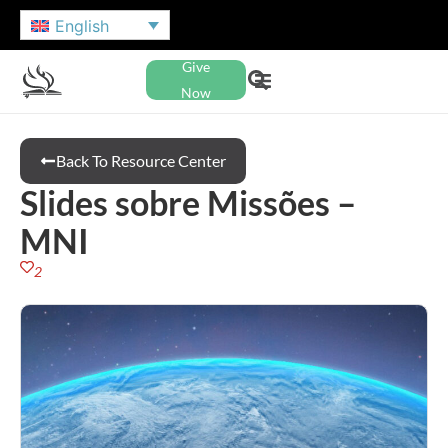
English
Give
Now
Back To Resource Center
Slides sobre Missões –
MNI
2