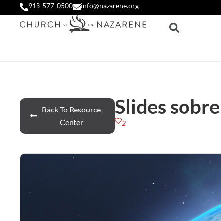
913-577-0500
info@nazarene.org
Slides sobr
Back To Resource
Center
2