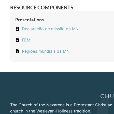
RESOURCE COMPONENTS
Presentations
Declaração de missão da MNI
FEM
Regiões mundiais da MNI
The Church of the Nazarene is a Protestant Christian
church in the Wesleyan-Holiness tradition.