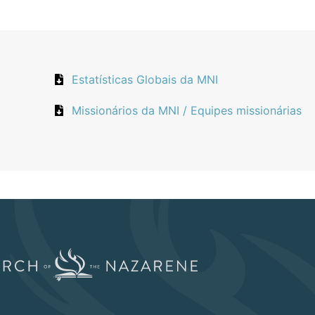
Estatísticas Globais da MNI
Missionários da MNI / Equipes missionárias