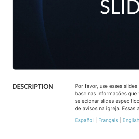
DESCRIPTION
Por favor, use esses slid
base nas informações que v
selecionar slides específ
de avisos na igreja. Essas
Español
|
Français
|
Englis