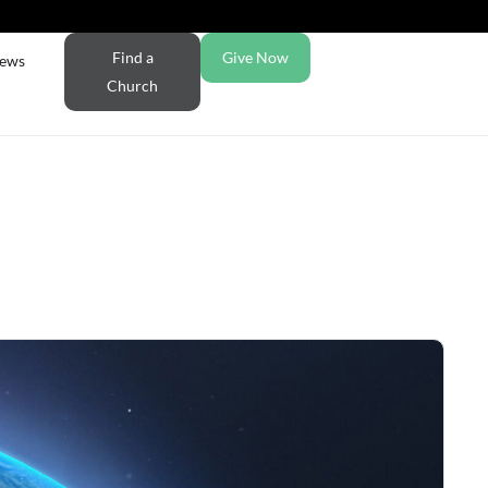
Find a
Give Now
ews
Church