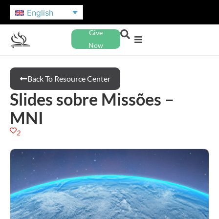
English
Give
Now
Back To Resource Center
Slides sobre Missões –
MNI
2