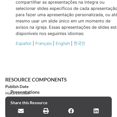
compartilhar as apresentações na integra ou
selecionar slides específicos de cada apresentaçã
para fazer uma apresentação personalizada, ou at
mesmo usar um slide único em um momento de
avisos na igreja. Essas apresentações de slides es
disponíveis nos seguintes idiomas:
Español
|
Français
|
English
|
한국인
RESOURCE COMPONENTS
Publish Date
Presentations
March 25, 2026
Declaração
Share this Resource
de
missão