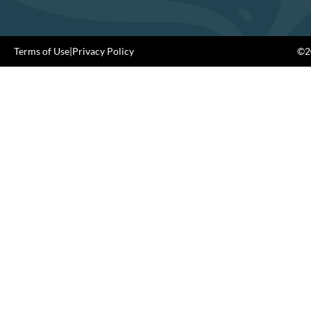
Terms of Use
|
Privacy Policy
©20