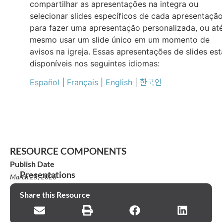
compartilhar as apresentações na integra ou
selecionar slides específicos de cada apresentaçã
para fazer uma apresentação personalizada, ou at
mesmo usar um slide único em um momento de
avisos na igreja. Essas apresentações de slides es
disponíveis nos seguintes idiomas:
Español
|
Français
|
English
|
한국인
RESOURCE COMPONENTS
Publish Date
Presentations
March 25, 2026
Declaração
Share this Resource
de
missão