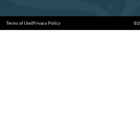
Terms of Use
|
Privacy Policy
©20