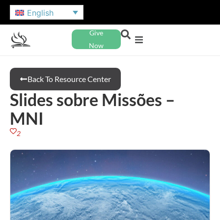
English
Give
Now
Back To Resource Center
Slides sobre Missões –
MNI
2