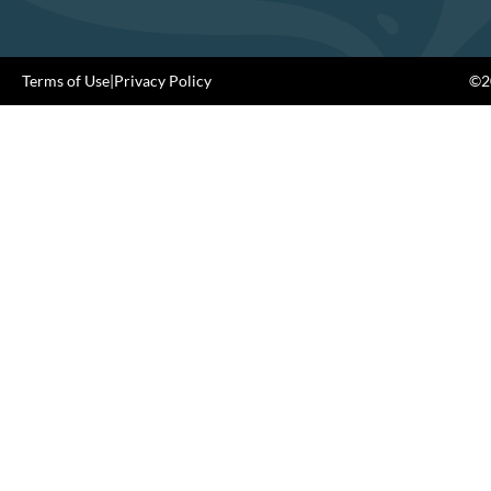
Terms of Use
|
Privacy Policy
©20