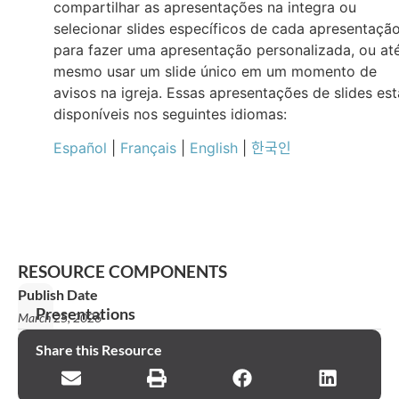
compartilhar as apresentações na integra ou
selecionar slides específicos de cada apresentaçã
para fazer uma apresentação personalizada, ou at
mesmo usar um slide único em um momento de
avisos na igreja. Essas apresentações de slides es
disponíveis nos seguintes idiomas:
Español
|
Français
|
English
|
한국인
RESOURCE COMPONENTS
Publish Date
Presentations
March 25, 2026
Declaração
Share this Resource
de
missão