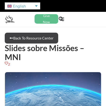
English
Give
Now
Back To Resource Center
Slides sobre Missões –
MNI
2