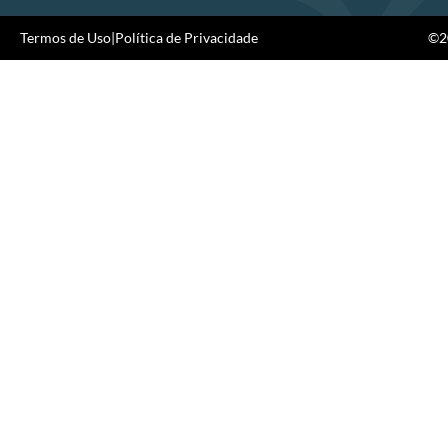
Termos de Uso
|
Política de Privacidade
©20