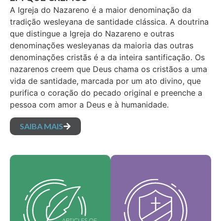
A Igreja do Nazareno é a maior denominação da
tradição wesleyana de santidade clássica. A doutrina
que distingue a Igreja do Nazareno e outras
denominações wesleyanas da maioria das outras
denominações cristãs é a da inteira santificação. Os
nazarenos creem que Deus chama os cristãos a uma
vida de santidade, marcada por um ato divino, que
purifica o coração do pecado original e preenche a
pessoa com amor a Deus e à humanidade.
SAIBA MAIS
Nossos valores
Nossos artigos de fé
fundamentais são a
são nossas crenças
essência da nossa
fundamentais e
identidade, sustentam
estabelecem as
a visão da nossa
verdades essenciais
denominação e