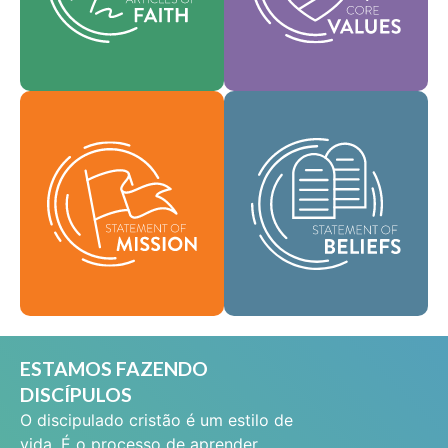
que orientam todas as
ajudam a moldar a
áreas de nossa prática.
nossa cultura.
Fé
Como uma
Valores
comunidade global de
fé, temos a missão de
Nossa declaração de
levar as boas novas da
missão define quem
vida em Jesus Cristo a
somos, por que
pessoas em todos os
existimos e nossa
lugares e de difundir a
razão de ser.
mensagem da
santidade bíblica por
Missão
todas as terras.
Crenças
ESTAMOS FAZENDO
DISCÍPULOS
O discipulado cristão é um estilo de
vida. É o processo de aprender