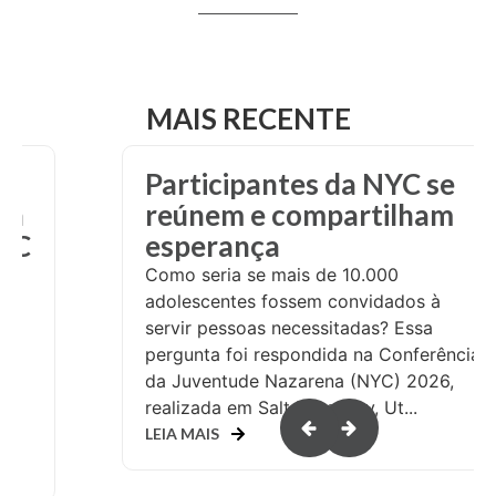
MAIS RECENTE
Participantes da NYC se
 à
reúnem e compartilham
YNC
esperança
Como seria se mais de 10.000
adolescentes fossem convidados à
a a
servir pessoas necessitadas? Essa
m
pergunta foi respondida na Conferência
de
da Juventude Nazarena (NYC) 2026,
a
realizada em Salt Lake City, Ut...
LEIA MAIS