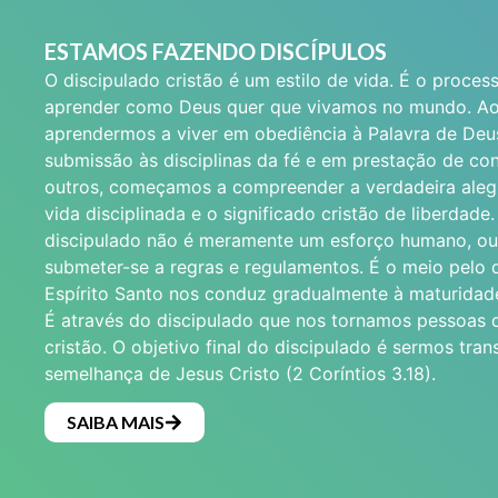
ESTAMOS FAZENDO DISCÍPULOS
O discipulado cristão é um estilo de vida. É o proces
aprender como Deus quer que vivamos no mundo. A
aprendermos a viver em obediência à Palavra de Deu
submissão às disciplinas da fé e em prestação de co
outros, começamos a compreender a verdadeira aleg
vida disciplinada e o significado cristão de liberdade.
discipulado não é meramente um esforço humano, ou 
submeter-se a regras e regulamentos. É o meio pelo 
Espírito Santo nos conduz gradualmente à maturidad
É através do discipulado que nos tornamos pessoas d
cristão. O objetivo final do discipulado é sermos tra
semelhança de Jesus Cristo (2 Coríntios 3.18).
SAIBA MAIS