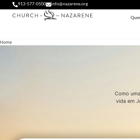
913-577-0500
info@nazarene.org
Que
Home
Como uma 
vida em J