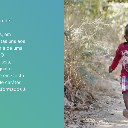
so de
o
s, em
ntas uns aos
ria de uma
 O
seja,
qual o
e em Cristo.
e caráter
nsformados à