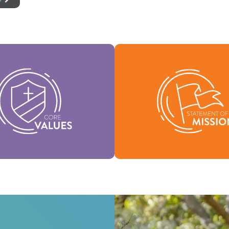
valores fundamentais são a
ncia da nossa identidade,
Nossa declaração de missã
tentam a visão da nossa
quem somos, por que exis
nação e ajudam a moldar a
nossa razão de ser.
nossa cultura.
Missão
Valores