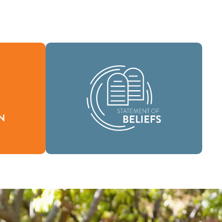
Como uma comunidade global de fé,
temos a missão de levar as boas novas
o define
da vida em Jesus Cristo a pessoas em
timos e
todos os lugares e de difundir a
mensagem da santidade bíblica por
todas as terras.
Crenças