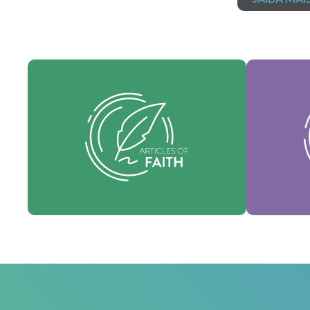
Nossos 
Nossos artigos de fé são nossas
essê
crenças fundamentais e estabelecem
sus
as verdades essenciais que orientam
denomi
todas as áreas de nossa prática.
Fé