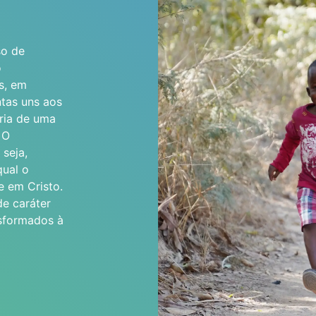
so de
o
s, em
ntas uns aos
ria de uma
 O
seja,
qual o
e em Cristo.
e caráter
nsformados à