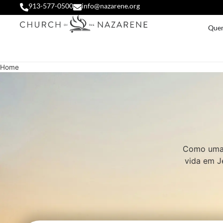
913-577-0500
info@nazarene.org
Que
Home
Como uma 
vida em J