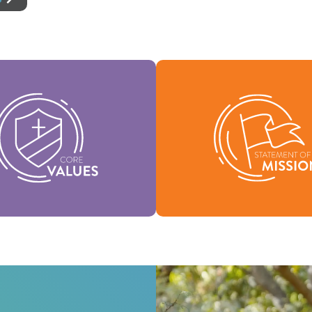
valores fundamentais são a
ncia da nossa identidade,
Nossa declaração de missã
tentam a visão da nossa
quem somos, por que exis
nação e ajudam a moldar a
nossa razão de ser.
nossa cultura.
Missão
Valores