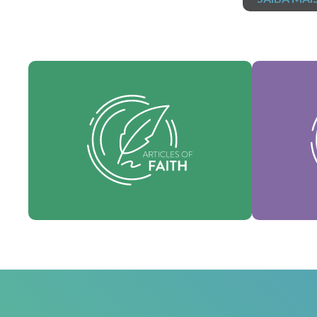
Nossos 
Nossos artigos de fé são nossas
essê
crenças fundamentais e estabelecem
sus
as verdades essenciais que orientam
denomi
todas as áreas de nossa prática.
Fé