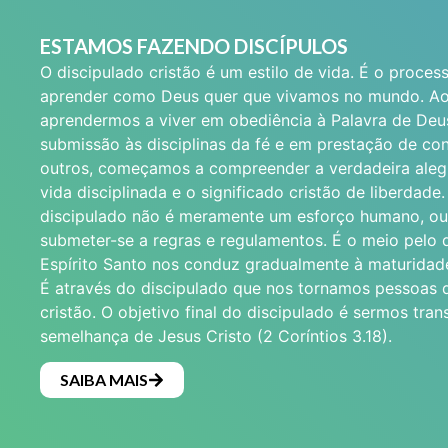
ESTAMOS FAZENDO DISCÍPULOS
O discipulado cristão é um estilo de vida. É o proces
aprender como Deus quer que vivamos no mundo. A
aprendermos a viver em obediência à Palavra de Deu
submissão às disciplinas da fé e em prestação de co
outros, começamos a compreender a verdadeira aleg
vida disciplinada e o significado cristão de liberdade.
discipulado não é meramente um esforço humano, ou 
submeter-se a regras e regulamentos. É o meio pelo 
Espírito Santo nos conduz gradualmente à maturidad
É através do discipulado que nos tornamos pessoas d
cristão. O objetivo final do discipulado é sermos tra
semelhança de Jesus Cristo (2 Coríntios 3.18).
SAIBA MAIS