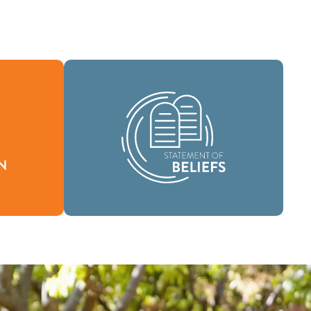
Como uma comunidade global de fé,
temos a missão de levar as boas novas
o define
da vida em Jesus Cristo a pessoas em
timos e
todos os lugares e de difundir a
mensagem da santidade bíblica por
todas as terras.
Crenças