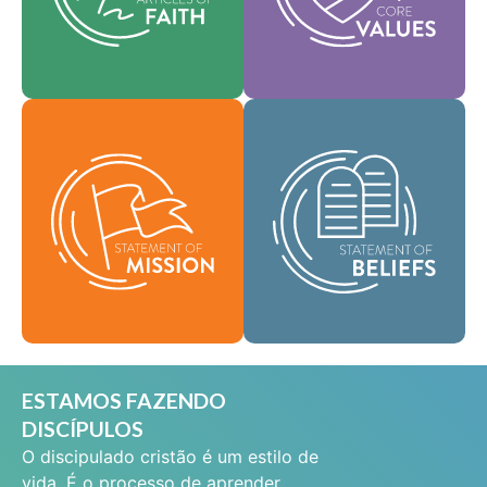
que orientam todas as
ajudam a moldar a
áreas de nossa prática.
nossa cultura.
Fé
Como uma
Valores
comunidade global de
fé, temos a missão de
Nossa declaração de
levar as boas novas da
missão define quem
vida em Jesus Cristo a
somos, por que
pessoas em todos os
existimos e nossa
lugares e de difundir a
razão de ser.
mensagem da
santidade bíblica por
Missão
todas as terras.
Crenças
ESTAMOS FAZENDO
DISCÍPULOS
O discipulado cristão é um estilo de
vida. É o processo de aprender