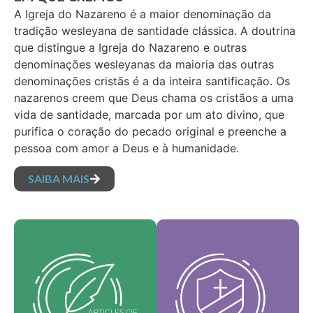
A Igreja do Nazareno é a maior denominação da
tradição wesleyana de santidade clássica. A doutrina
que distingue a Igreja do Nazareno e outras
denominações wesleyanas da maioria das outras
denominações cristãs é a da inteira santificação. Os
nazarenos creem que Deus chama os cristãos a uma
vida de santidade, marcada por um ato divino, que
purifica o coração do pecado original e preenche a
pessoa com amor a Deus e à humanidade.
SAIBA MAIS
Nossos valores
Nossos artigos de fé
fundamentais são a
são nossas crenças
essência da nossa
fundamentais e
identidade, sustentam
estabelecem as
a visão da nossa
verdades essenciais
denominação e