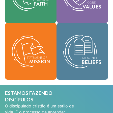
que orientam todas as
ajudam a moldar a
áreas de nossa prática.
nossa cultura.
Fé
Como uma
Valores
comunidade global de
fé, temos a missão de
Nossa declaração de
levar as boas novas da
missão define quem
vida em Jesus Cristo a
somos, por que
pessoas em todos os
existimos e nossa
lugares e de difundir a
razão de ser.
mensagem da
santidade bíblica por
Missão
todas as terras.
Crenças
ESTAMOS FAZENDO
DISCÍPULOS
O discipulado cristão é um estilo de
vida. É o processo de aprender