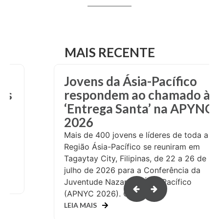
MAIS RECENTE
Participantes da NYC se
 à
reúnem e compartilham
YNC
esperança
Como seria se mais de 10.000
adolescentes fossem convidados à
a a
servir pessoas necessitadas? Essa
m
pergunta foi respondida na Conferência
de
da Juventude Nazarena (NYC) 2026,
a
realizada em Salt Lake City, Ut...
LEIA MAIS