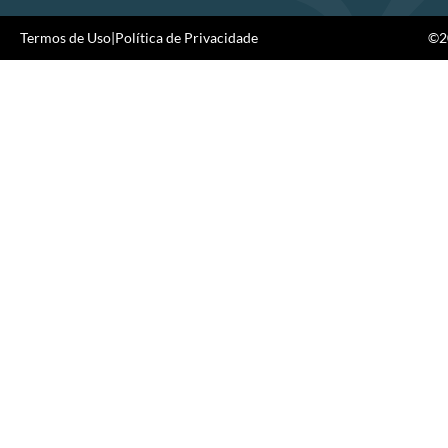
Termos de Uso
|
Política de Privacidade
©20