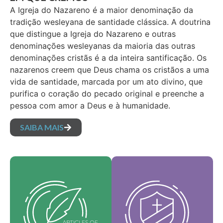
A Igreja do Nazareno é a maior denominação da
tradição wesleyana de santidade clássica. A doutrina
que distingue a Igreja do Nazareno e outras
denominações wesleyanas da maioria das outras
denominações cristãs é a da inteira santificação. Os
nazarenos creem que Deus chama os cristãos a uma
vida de santidade, marcada por um ato divino, que
purifica o coração do pecado original e preenche a
pessoa com amor a Deus e à humanidade.
SAIBA MAIS
Nossos valores
Nossos artigos de fé
fundamentais são a
são nossas crenças
essência da nossa
fundamentais e
identidade, sustentam
estabelecem as
a visão da nossa
verdades essenciais
denominação e