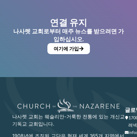
연결 유지
나사렛 교회로부터 매주 뉴스를 받으려면 가
입하십시오.
여기에 가입
글로
나사렛 교회는 웨슬리안-거룩한 전통에 있는 개신교
17
기독교 교회입니다.
레넥사
info
1908년에 조직된 교단은 현재 세계 165개 지역에서