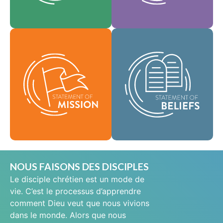
En tant que
notre culture.
Foi
communauté
Valeurs
mondiale de foi, nous
Notre déclaration de
sommes chargés de
mission définit qui
porter la bonne
nous sommes,
nouvelle de la vie en
pourquoi nous
Jésus-Christ aux gens
existons et notre
du monde entier et de
raison d'être.
répandre le message
de sainteté
Mission
scripturaire dans tous
les pays.
Croyances
NOUS FAISONS DES DISCIPLES
Le disciple chrétien est un mode de
vie. C’est le processus d’apprendre
comment Dieu veut que nous vivions
dans le monde. Alors que nous