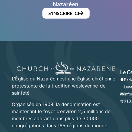
Nazaréen.
S'INSCRIRE ICI
Le C
L’Église du Nazaréen est une Église chrétienne
Park
protestante de la tradition wesleyenne-de
Lene
sainteté.
info
913
Organisée en 1908, la dénomination est
maintenant le foyer d’environ 2,5 millions de
membres adorant dans plus de 30 000
congrégations dans 165 régions du monde.