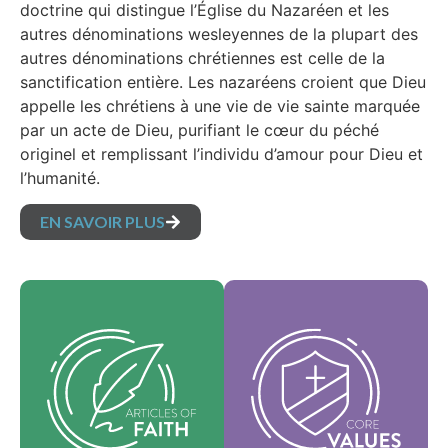
doctrine qui distingue l’Église du Nazaréen et les
autres dénominations wesleyennes de la plupart des
autres dénominations chrétiennes est celle de la
sanctification entière. Les nazaréens croient que Dieu
appelle les chrétiens à une vie de vie sainte marquée
par un acte de Dieu, purifiant le cœur du péché
originel et remplissant l’individu d’amour pour Dieu et
l’humanité.
EN SAVOIR PLUS
Nos valeurs
Nos articles de foi
fondamentales sont
sont nos croyances
l'essence de notre
fondamentales et
identité et
exposent les vérités
soutiennent la vision
essentielles qui
de notre
guident chaque
dénomination et
domaine de pratique.
aident à façonner