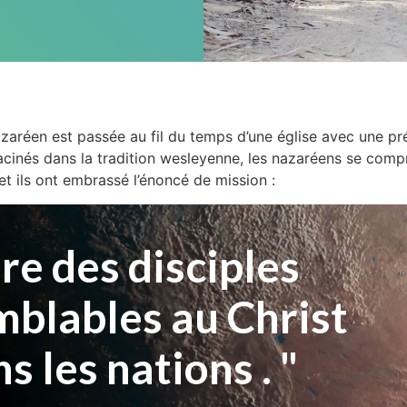
azaréen est passée au fil du temps d’une église avec une 
acinés dans la tradition wesleyenne, les nazaréens se com
et ils ont embrassé l’énoncé de mission :
re des disciples
mblables au Christ
s les nations . "