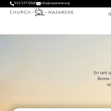
913-577-0500
info@nazarene.org
Q
En tant 
Bonne 
ré