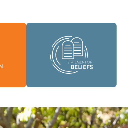
En tant que communauté mondiale de
foi, nous sommes chargés de porter la
n définit
bonne nouvelle de la vie en Jésus-
oi nous
Christ aux gens du monde entier et de
'être.
répandre le message de sainteté
scripturaire dans tous les pays.
Croyances