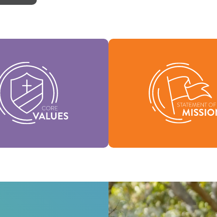
leurs fondamentales sont
sence de notre identité et
Notre déclaration de missio
ennent la vision de notre
qui nous sommes, pourqu
ation et aident à façonner
existons et notre raison d
notre culture.
Mission
Valeurs