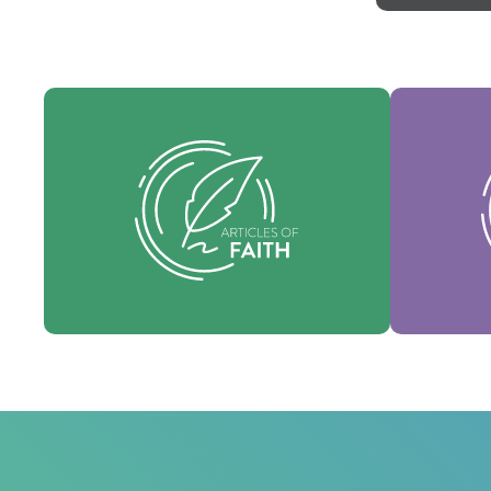
Nos va
Nos articles de foi sont nos croyances
l'es
fondamentales et exposent les vérités
souti
essentielles qui guident chaque
dénomin
domaine de pratique.
Foi