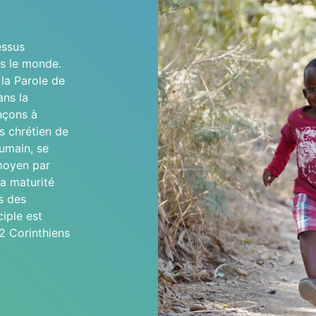
essus
s le monde.
la Parole de
ans la
nçons à
ns chrétien de
humain, se
 moyen par
la maturité
s des
iple est
2 Corinthiens