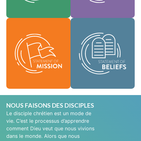
En tant que
notre culture.
Foi
communauté
Valeurs
mondiale de foi, nous
Notre déclaration de
sommes chargés de
mission définit qui
porter la bonne
nous sommes,
nouvelle de la vie en
pourquoi nous
Jésus-Christ aux gens
existons et notre
du monde entier et de
raison d'être.
répandre le message
de sainteté
Mission
scripturaire dans tous
les pays.
Croyances
NOUS FAISONS DES DISCIPLES
Le disciple chrétien est un mode de
vie. C’est le processus d’apprendre
comment Dieu veut que nous vivions
dans le monde. Alors que nous