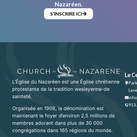
Nazaréen.
S'INSCRIRE ICI
Le C
L’Église du Nazaréen est une Église chrétienne
Park
protestante de la tradition wesleyenne-de
Lene
sainteté.
info
913
Organisée en 1908, la dénomination est
maintenant le foyer d’environ 2,5 millions de
membres adorant dans plus de 30 000
congrégations dans 165 régions du monde.