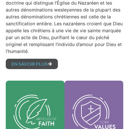
doctrine qui distingue l’Église du Nazaréen et les
autres dénominations wesleyennes de la plupart des
autres dénominations chrétiennes est celle de la
sanctification entière. Les nazaréens croient que Dieu
appelle les chrétiens à une vie de vie sainte marquée
par un acte de Dieu, purifiant le cœur du péché
originel et remplissant l’individu d’amour pour Dieu et
l’humanité.
EN SAVOIR PLUS
Nos valeurs
Nos articles de foi
fondamentales sont
sont nos croyances
l'essence de notre
fondamentales et
identité et
exposent les vérités
soutiennent la vision
essentielles qui
de notre
guident chaque
dénomination et
domaine de pratique.
aident à façonner