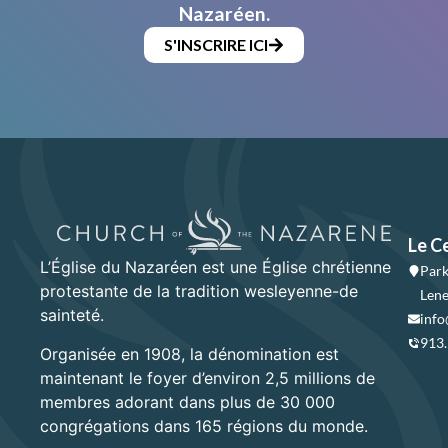
Nazaréen.
S'INSCRIRE ICI
Le C
L’Église du Nazaréen est une Église chrétienne
Park
protestante de la tradition wesleyenne-de
Lene
sainteté.
info
913
Organisée en 1908, la dénomination est
maintenant le foyer d’environ 2,5 millions de
membres adorant dans plus de 30 000
congrégations dans 165 régions du monde.