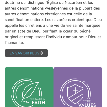
doctrine qui distingue l’Église du Nazaréen et les
autres dénominations wesleyennes de la plupart des
autres dénominations chrétiennes est celle de la
sanctification entière. Les nazaréens croient que Dieu
appelle les chrétiens à une vie de vie sainte marquée
par un acte de Dieu, purifiant le cœur du péché
originel et remplissant l’individu d’amour pour Dieu et
l’humanité.
EN SAVOIR PLUS
Nos valeurs
Nos articles de foi
fondamentales sont
sont nos croyances
l'essence de notre
fondamentales et
identité et
exposent les vérités
soutiennent la vision
essentielles qui
de notre
guident chaque
dénomination et
domaine de pratique.
aident à façonner