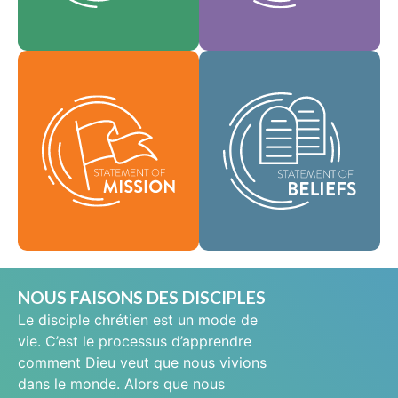
En tant que
notre culture.
Foi
communauté
Valeurs
mondiale de foi, nous
Notre déclaration de
sommes chargés de
mission définit qui
porter la bonne
nous sommes,
nouvelle de la vie en
pourquoi nous
Jésus-Christ aux gens
existons et notre
du monde entier et de
raison d'être.
répandre le message
de sainteté
Mission
scripturaire dans tous
les pays.
Croyances
NOUS FAISONS DES DISCIPLES
Le disciple chrétien est un mode de
vie. C’est le processus d’apprendre
comment Dieu veut que nous vivions
dans le monde. Alors que nous