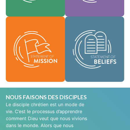
En tant que
notre culture.
Foi
communauté
Valeurs
mondiale de foi, nous
Notre déclaration de
sommes chargés de
mission définit qui
porter la bonne
nous sommes,
nouvelle de la vie en
pourquoi nous
Jésus-Christ aux gens
existons et notre
du monde entier et de
raison d'être.
répandre le message
de sainteté
Mission
scripturaire dans tous
les pays.
Croyances
NOUS FAISONS DES DISCIPLES
Le disciple chrétien est un mode de
vie. C’est le processus d’apprendre
comment Dieu veut que nous vivions
dans le monde. Alors que nous