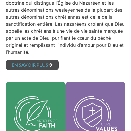
doctrine qui distingue l’Église du Nazaréen et les
autres dénominations wesleyennes de la plupart des
autres dénominations chrétiennes est celle de la
sanctification entière. Les nazaréens croient que Dieu
appelle les chrétiens à une vie de vie sainte marquée
par un acte de Dieu, purifiant le cœur du péché
originel et remplissant l’individu d’amour pour Dieu et
l’humanité.
EN SAVOIR PLUS
Nos valeurs
Nos articles de foi
fondamentales sont
sont nos croyances
l'essence de notre
fondamentales et
identité et
exposent les vérités
soutiennent la vision
essentielles qui
de notre
guident chaque
dénomination et
domaine de pratique.
aident à façonner