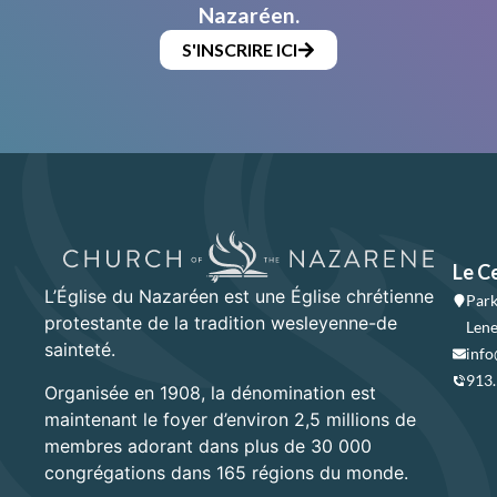
Nazaréen.
S'INSCRIRE ICI
Le C
L’Église du Nazaréen est une Église chrétienne
Park
protestante de la tradition wesleyenne-de
Lene
sainteté.
info
913
Organisée en 1908, la dénomination est
maintenant le foyer d’environ 2,5 millions de
membres adorant dans plus de 30 000
congrégations dans 165 régions du monde.