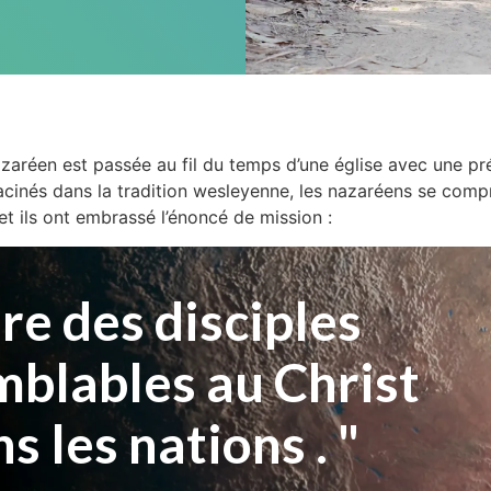
azaréen est passée au fil du temps d’une église avec une 
acinés dans la tradition wesleyenne, les nazaréens se com
et ils ont embrassé l’énoncé de mission :
re des disciples
mblables au Christ
s les nations . "