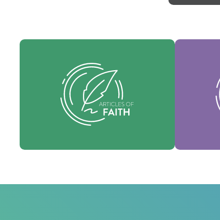
Nos va
Nos articles de foi sont nos croyances
l'es
fondamentales et exposent les vérités
souti
essentielles qui guident chaque
dénomin
domaine de pratique.
Foi