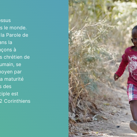
essus
s le monde.
la Parole de
ans la
nçons à
ns chrétien de
humain, se
 moyen par
la maturité
s des
iple est
2 Corinthiens