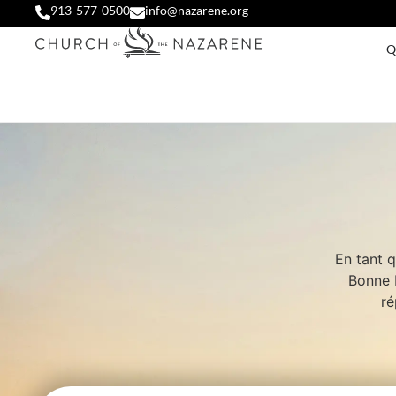
913-577-0500
info@nazarene.org
Q
En tant 
Bonne 
ré