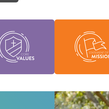
leurs fondamentales sont
sence de notre identité et
Notre déclaration de missio
ennent la vision de notre
qui nous sommes, pourqu
ation et aident à façonner
existons et notre raison d
notre culture.
Mission
Valeurs