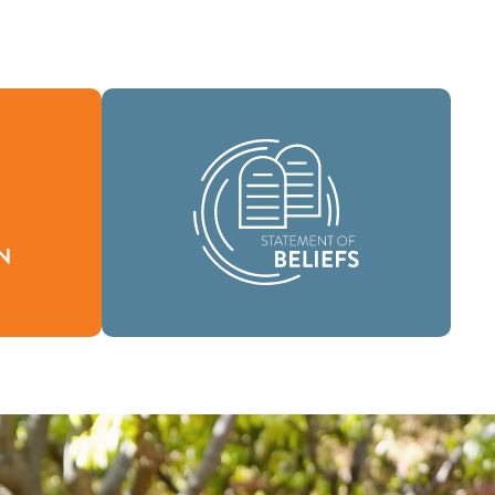
En tant que communauté mondiale de
foi, nous sommes chargés de porter la
n définit
bonne nouvelle de la vie en Jésus-
oi nous
Christ aux gens du monde entier et de
'être.
répandre le message de sainteté
scripturaire dans tous les pays.
Croyances