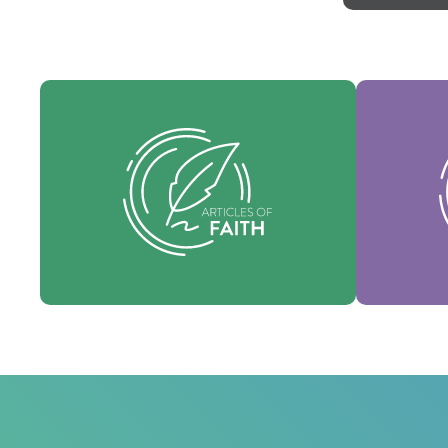
Nos va
Nos articles de foi sont nos croyances
l'es
fondamentales et exposent les vérités
souti
essentielles qui guident chaque
dénomin
domaine de pratique.
Foi