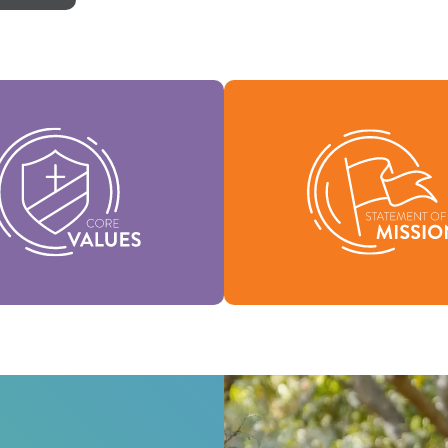
leurs fondamentales sont
sence de notre identité et
Notre déclaration de missio
ennent la vision de notre
qui nous sommes, pourqu
ation et aident à façonner
existons et notre raison d
notre culture.
Mission
Valeurs