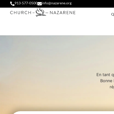
913-577-0500
info@nazarene.org
Q
En tant 
Bonne 
ré