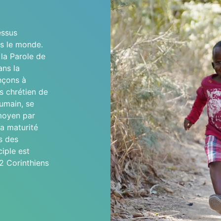
essus
s le monde.
la Parole de
ans la
nçons à
ns chrétien de
humain, se
 moyen par
la maturité
s des
iple est
2 Corinthiens