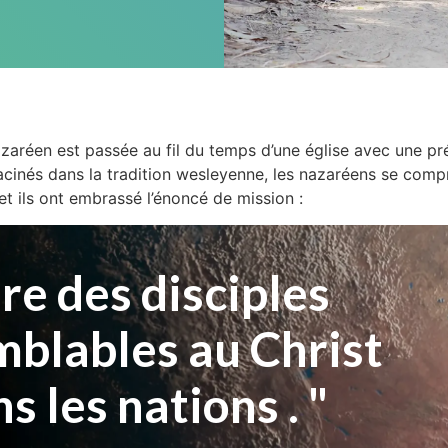
azaréen est passée au fil du temps d’une église avec une 
acinés dans la tradition wesleyenne, les nazaréens se com
et ils ont embrassé l’énoncé de mission :
re des disciples
mblables au Christ
s les nations . "