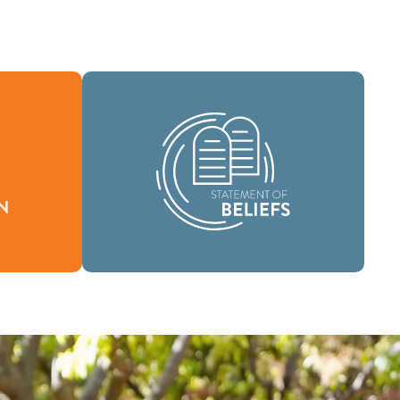
En tant que communauté mondiale de
foi, nous sommes chargés de porter la
n définit
bonne nouvelle de la vie en Jésus-
oi nous
Christ aux gens du monde entier et de
'être.
répandre le message de sainteté
scripturaire dans tous les pays.
Croyances