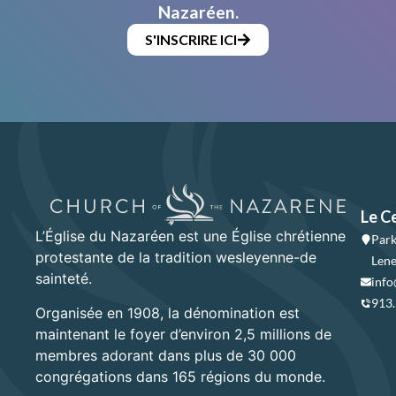
Nazaréen.
S'INSCRIRE ICI
Le C
L’Église du Nazaréen est une Église chrétienne
Park
protestante de la tradition wesleyenne-de
Lene
sainteté.
info
913
Organisée en 1908, la dénomination est
maintenant le foyer d’environ 2,5 millions de
membres adorant dans plus de 30 000
congrégations dans 165 régions du monde.