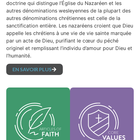
doctrine qui distingue l’Église du Nazaréen et les
autres dénominations wesleyennes de la plupart des
autres dénominations chrétiennes est celle de la
sanctification entière. Les nazaréens croient que Dieu
appelle les chrétiens à une vie de vie sainte marquée
par un acte de Dieu, purifiant le cœur du péché
originel et remplissant l’individu d’amour pour Dieu et
l’humanité.
EN SAVOIR PLUS
Nos valeurs
Nos articles de foi
fondamentales sont
sont nos croyances
l'essence de notre
fondamentales et
identité et
exposent les vérités
soutiennent la vision
essentielles qui
de notre
guident chaque
dénomination et
domaine de pratique.
aident à façonner