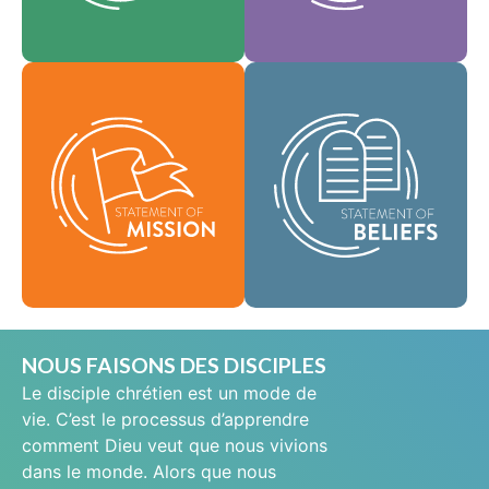
En tant que
notre culture.
Foi
communauté
Valeurs
mondiale de foi, nous
Notre déclaration de
sommes chargés de
mission définit qui
porter la bonne
nous sommes,
nouvelle de la vie en
pourquoi nous
Jésus-Christ aux gens
existons et notre
du monde entier et de
raison d'être.
répandre le message
de sainteté
Mission
scripturaire dans tous
les pays.
Croyances
NOUS FAISONS DES DISCIPLES
Le disciple chrétien est un mode de
vie. C’est le processus d’apprendre
comment Dieu veut que nous vivions
dans le monde. Alors que nous