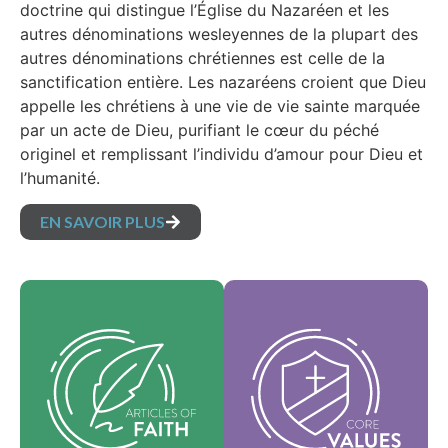
doctrine qui distingue l’Église du Nazaréen et les
autres dénominations wesleyennes de la plupart des
autres dénominations chrétiennes est celle de la
sanctification entière. Les nazaréens croient que Dieu
appelle les chrétiens à une vie de vie sainte marquée
par un acte de Dieu, purifiant le cœur du péché
originel et remplissant l’individu d’amour pour Dieu et
l’humanité.
EN SAVOIR PLUS
Nos valeurs
Nos articles de foi
fondamentales sont
sont nos croyances
l'essence de notre
fondamentales et
identité et
exposent les vérités
soutiennent la vision
essentielles qui
de notre
guident chaque
dénomination et
domaine de pratique.
aident à façonner