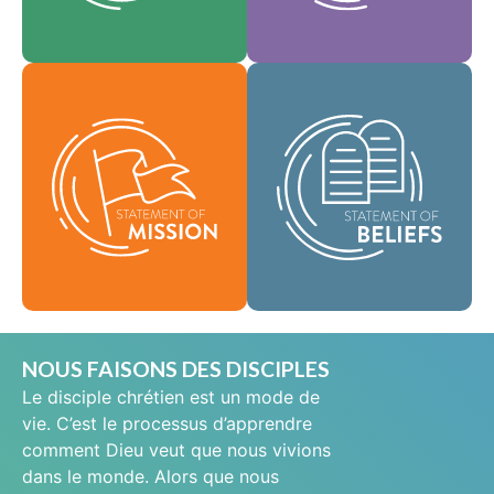
En tant que
notre culture.
Foi
communauté
Valeurs
mondiale de foi, nous
Notre déclaration de
sommes chargés de
mission définit qui
porter la bonne
nous sommes,
nouvelle de la vie en
pourquoi nous
Jésus-Christ aux gens
existons et notre
du monde entier et de
raison d'être.
répandre le message
de sainteté
Mission
scripturaire dans tous
les pays.
Croyances
NOUS FAISONS DES DISCIPLES
Le disciple chrétien est un mode de
vie. C’est le processus d’apprendre
comment Dieu veut que nous vivions
dans le monde. Alors que nous