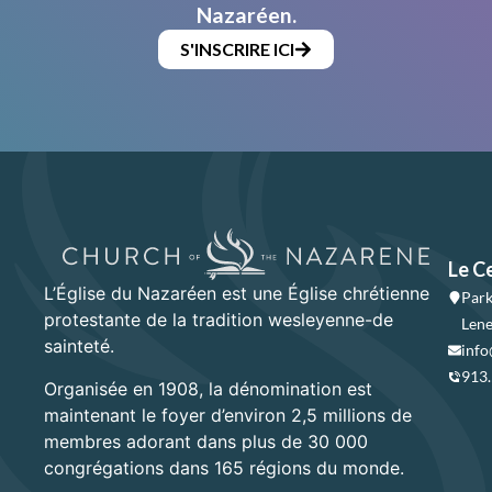
Nazaréen.
S'INSCRIRE ICI
Le C
L’Église du Nazaréen est une Église chrétienne
Park
protestante de la tradition wesleyenne-de
Lene
sainteté.
info
913
Organisée en 1908, la dénomination est
maintenant le foyer d’environ 2,5 millions de
membres adorant dans plus de 30 000
congrégations dans 165 régions du monde.