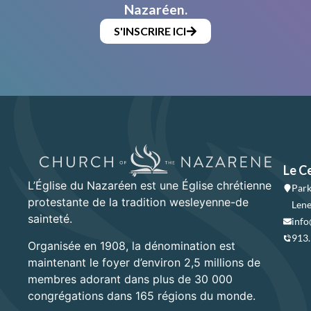
Nazaréen.
S'INSCRIRE ICI
Le C
L’Église du Nazaréen est une Église chrétienne
Park
protestante de la tradition wesleyenne-de
Lene
sainteté.
info
913
Organisée en 1908, la dénomination est
maintenant le foyer d’environ 2,5 millions de
membres adorant dans plus de 30 000
congrégations dans 165 régions du monde.