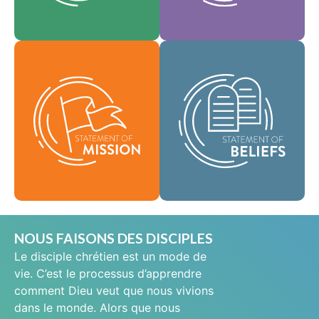
En tant que
notre culture.
Foi
communauté
Valeurs
mondiale de foi, nous
Notre déclaration de
sommes chargés de
mission définit qui
porter la bonne
nous sommes,
nouvelle de la vie en
pourquoi nous
Jésus-Christ aux gens
existons et notre
du monde entier et de
raison d'être.
répandre le message
de sainteté
Mission
scripturaire dans tous
les pays.
Croyances
NOUS FAISONS DES DISCIPLES
Le disciple chrétien est un mode de
vie. C’est le processus d’apprendre
comment Dieu veut que nous vivions
dans le monde. Alors que nous