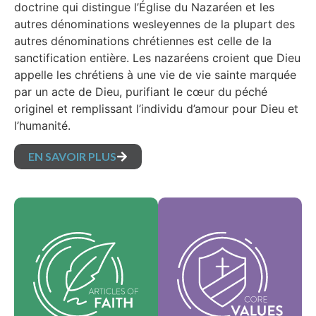
doctrine qui distingue l’Église du Nazaréen et les
autres dénominations wesleyennes de la plupart des
autres dénominations chrétiennes est celle de la
sanctification entière. Les nazaréens croient que Dieu
appelle les chrétiens à une vie de vie sainte marquée
par un acte de Dieu, purifiant le cœur du péché
originel et remplissant l’individu d’amour pour Dieu et
l’humanité.
EN SAVOIR PLUS
Nos valeurs
Nos articles de foi
fondamentales sont
sont nos croyances
l'essence de notre
fondamentales et
identité et
exposent les vérités
soutiennent la vision
essentielles qui
de notre
guident chaque
dénomination et
domaine de pratique.
aident à façonner