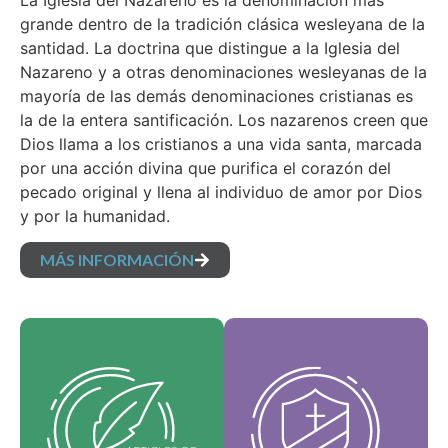
La Iglesia del Nazareno es la denominación más
grande dentro de la tradición clásica wesleyana de la
santidad. La doctrina que distingue a la Iglesia del
Nazareno y a otras denominaciones wesleyanas de la
mayoría de las demás denominaciones cristianas es
la de la entera santificación. Los nazarenos creen que
Dios llama a los cristianos a una vida santa, marcada
por una acción divina que purifica el corazón del
pecado original y llena al individuo de amor por Dios
y por la humanidad.
MÁS INFORMACIÓN
Nuestros Artículos de
Nuestros Valores
fe son nuestras
Medulares
creencias
constituyen la esencia
fundamentales y
de nuestra identidad,
establecen las
respaldan la visión de
verdades esenciales
nuestra denominación