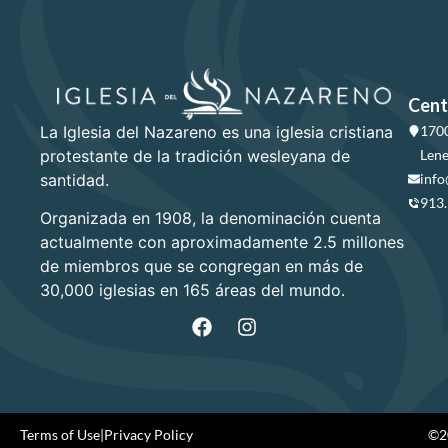
Cent
La Iglesia del Nazareno es una iglesia cristiana
1700
protestante de la tradición wesleyana de
Lene
santidad.
info
913
Organizada en 1908, la denominación cuenta
actualmente con aproximadamente 2.5 millones
de miembros que se congregan en más de
30,000 iglesias en 165 áreas del mundo.
Terms of Use
|
Privacy Policy
©20