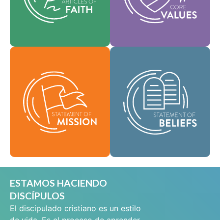
que guían cada área
y ayudan a dar forma a
de práctica.
nuestra cultura.
Como comunidad
Fe
Valores
global de fe, se nos ha
encomendado llevar
Nuestra Declaración
las buenas nuevas de
de Misión define
vida en Cristo Jesús a
quiénes somos, por
las personas de todas
qué existimos y
partes y difundir el
nuestra razón de ser.
mensaje de la
santidad bíblica por
Misión
todo el mundo.
Creencias
ESTAMOS HACIENDO
DISCÍPULOS
El discipulado cristiano es un estilo