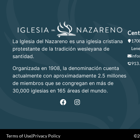
Cent
La Iglesia del Nazareno es una iglesia cristiana
1700
protestante de la tradición wesleyana de
Lene
santidad.
info
913
Organizada en 1908, la denominación cuenta
actualmente con aproximadamente 2.5 millones
de miembros que se congregan en más de
30,000 iglesias en 165 áreas del mundo.
Terms of Use
|
Privacy Policy
©20