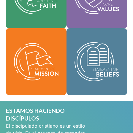
que guían cada área
y ayudan a dar forma a
de práctica.
nuestra cultura.
Como comunidad
Fe
Valores
global de fe, se nos ha
encomendado llevar
Nuestra Declaración
las buenas nuevas de
de Misión define
vida en Cristo Jesús a
quiénes somos, por
las personas de todas
qué existimos y
partes y difundir el
nuestra razón de ser.
mensaje de la
santidad bíblica por
Misión
todo el mundo.
Creencias
ESTAMOS HACIENDO
DISCÍPULOS
El discipulado cristiano es un estilo