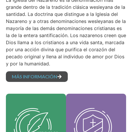
La Iglesia del Nazareno es la denominación más
grande dentro de la tradición clásica wesleyana de la
santidad. La doctrina que distingue a la Iglesia del
Nazareno y a otras denominaciones wesleyanas de la
mayoría de las demás denominaciones cristianas es
la de la entera santificación. Los nazarenos creen que
Dios llama a los cristianos a una vida santa, marcada
por una acción divina que purifica el corazón del
pecado original y llena al individuo de amor por Dios
y por la humanidad.
MÁS INFORMACIÓN
Nuestros Artículos de
Nuestros Valores
fe son nuestras
Medulares
creencias
constituyen la esencia
fundamentales y
de nuestra identidad,
establecen las
respaldan la visión de
verdades esenciales
nuestra denominación