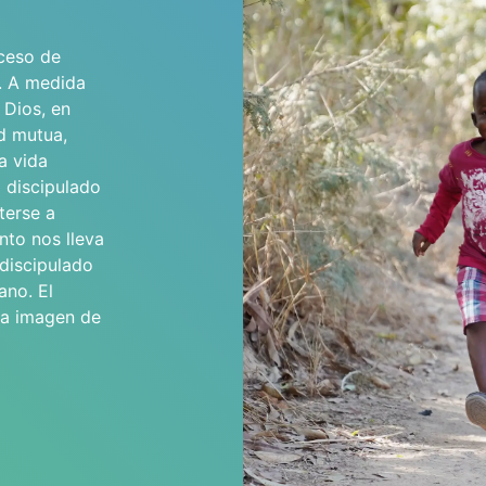
oceso de
. A medida
 Dios, en
ad mutua,
a vida
l discipulado
terse a
nto nos lleva
 discipulado
ano. El
 la imagen de