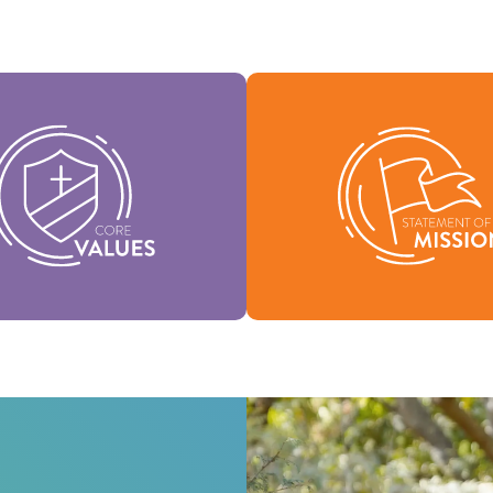
tros Valores Medulares
tuyen la esencia de nuestra
Nuestra Declaración de Misi
dad, respaldan la visión de
quiénes somos, por qué exi
denominación y ayudan a dar
nuestra razón de ser
rma a nuestra cultura.
Misión
Valores