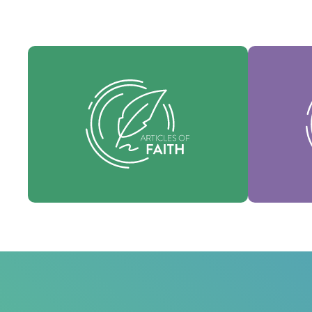
Nues
Nuestros Artículos de fe son nuestras
consti
creencias fundamentales y establecen
identi
las verdades esenciales que guían cada
nuestra 
área de práctica.
fo
Fe