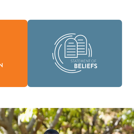
Como comunidad global de fe, se nos
ha encomendado llevar las buenas
ón define
nuevas de vida en Cristo Jesús a las
stimos y
personas de todas partes y difundir el
.
mensaje de la santidad bíblica por todo
el mundo.
Creencias