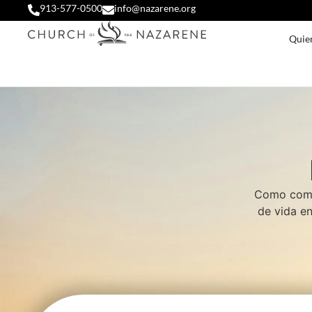
913-577-0500
info@nazarene.org
Quie
Como comun
de vida en