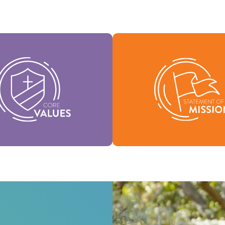
tros Valores Medulares
tuyen la esencia de nuestra
Nuestra Declaración de Misi
dad, respaldan la visión de
quiénes somos, por qué exi
denominación y ayudan a dar
nuestra razón de ser
rma a nuestra cultura.
Misión
Valores