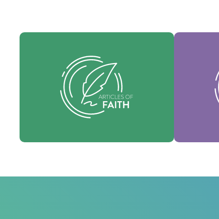
Nues
Nuestros Artículos de fe son nuestras
consti
creencias fundamentales y establecen
identi
las verdades esenciales que guían cada
nuestra 
área de práctica.
fo
Fe