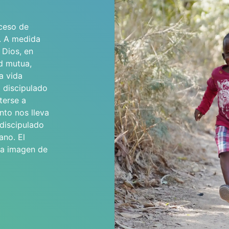
oceso de
. A medida
 Dios, en
ad mutua,
a vida
l discipulado
terse a
nto nos lleva
 discipulado
ano. El
 la imagen de