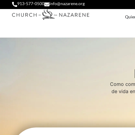
913-577-0500
info@nazarene.org
Quie
Como comun
de vida en