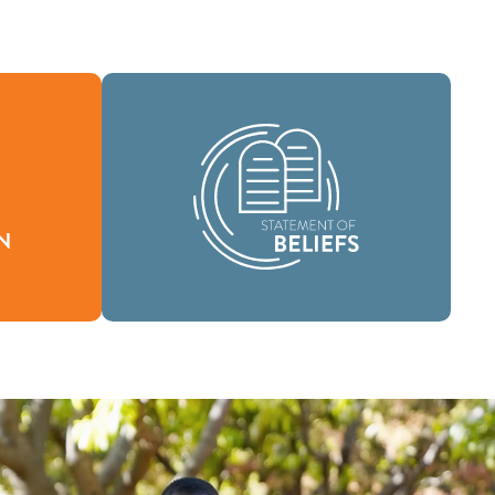
Como comunidad global de fe, se nos
ha encomendado llevar las buenas
ón define
nuevas de vida en Cristo Jesús a las
stimos y
personas de todas partes y difundir el
.
mensaje de la santidad bíblica por todo
el mundo.
Creencias