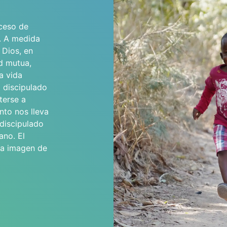
oceso de
. A medida
 Dios, en
ad mutua,
a vida
l discipulado
terse a
nto nos lleva
 discipulado
ano. El
 la imagen de