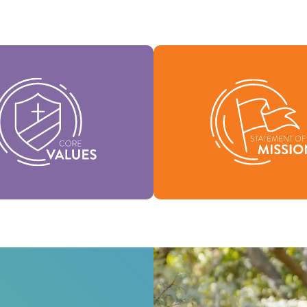
tros Valores Medulares
tuyen la esencia de nuestra
Nuestra Declaración de Misi
dad, respaldan la visión de
quiénes somos, por qué exi
denominación y ayudan a dar
nuestra razón de ser
rma a nuestra cultura.
Misión
Valores