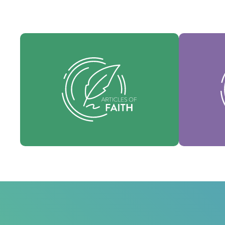
Nues
Nuestros Artículos de fe son nuestras
consti
creencias fundamentales y establecen
identi
las verdades esenciales que guían cada
nuestra 
área de práctica.
fo
Fe