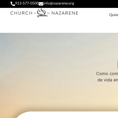
913-577-0500
info@nazarene.org
Quie
Como comun
de vida en