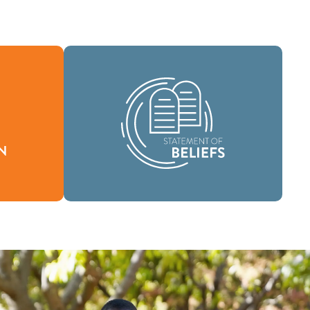
Como comunidad global de fe, se nos
ha encomendado llevar las buenas
ón define
nuevas de vida en Cristo Jesús a las
stimos y
personas de todas partes y difundir el
.
mensaje de la santidad bíblica por todo
el mundo.
Creencias