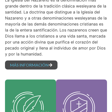
La Iglesia del Nazareno es la denominación más
grande dentro de la tradición clásica wesleyana de la
santidad. La doctrina que distingue a la Iglesia del
Nazareno y a otras denominaciones wesleyanas de la
mayoría de las demás denominaciones cristianas es
la de la entera santificación. Los nazarenos creen que
Dios llama a los cristianos a una vida santa, marcada
por una acción divina que purifica el corazón del
pecado original y llena al individuo de amor por Dios
y por la humanidad.
MÁS INFORMACIÓN
Nuestros Artículos de
Nuestros Valores
fe son nuestras
Medulares
creencias
constituyen la esencia
fundamentales y
de nuestra identidad,
establecen las
respaldan la visión de
verdades esenciales
nuestra denominación