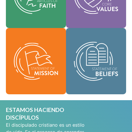
que guían cada área
y ayudan a dar forma a
de práctica.
nuestra cultura.
Como comunidad
Fe
Valores
global de fe, se nos ha
encomendado llevar
Nuestra Declaración
las buenas nuevas de
de Misión define
vida en Cristo Jesús a
quiénes somos, por
las personas de todas
qué existimos y
partes y difundir el
nuestra razón de ser.
mensaje de la
santidad bíblica por
Misión
todo el mundo.
Creencias
ESTAMOS HACIENDO
DISCÍPULOS
El discipulado cristiano es un estilo