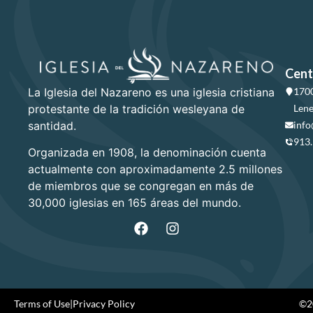
Cent
La Iglesia del Nazareno es una iglesia cristiana
1700
protestante de la tradición wesleyana de
Lene
santidad.
info
913
Organizada en 1908, la denominación cuenta
actualmente con aproximadamente 2.5 millones
de miembros que se congregan en más de
30,000 iglesias en 165 áreas del mundo.
Terms of Use
|
Privacy Policy
©20