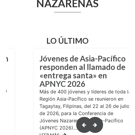
NAZARENAS
LO ÚLTIMO
o
Asistentes de NYC
e
empacan y comparten
esperanza
¿Cómo se vería si más de 10,000
adolescentes fueran invitados a servir a
a la
las personas en necesidad? Esa
n
pregunta fue respondida en la
ulio
Conferencia de Jóvenes Nazarenos
(NYC) de 2026, celebrada en Salt ...
o
LEER MÁS