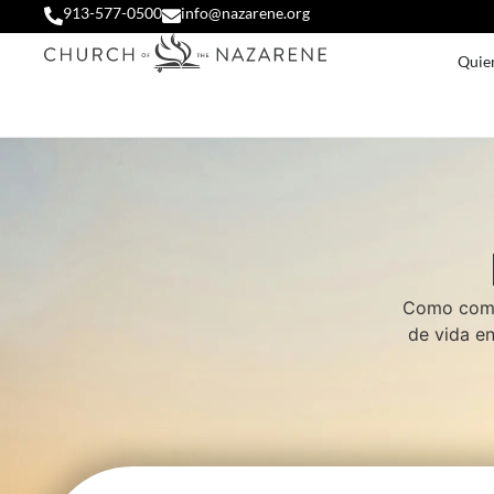
913-577-0500
info@nazarene.org
Quie
Como comun
de vida en