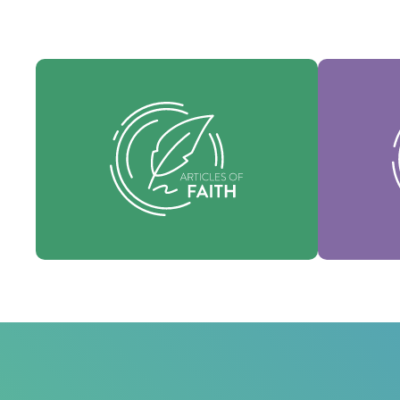
Nues
Nuestros Artículos de fe son nuestras
consti
creencias fundamentales y establecen
identi
las verdades esenciales que guían cada
nuestra 
área de práctica.
fo
Fe