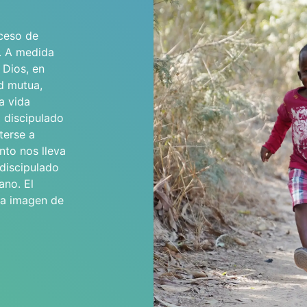
oceso de
. A medida
 Dios, en
ad mutua,
a vida
l discipulado
terse a
nto nos lleva
 discipulado
ano. El
 la imagen de