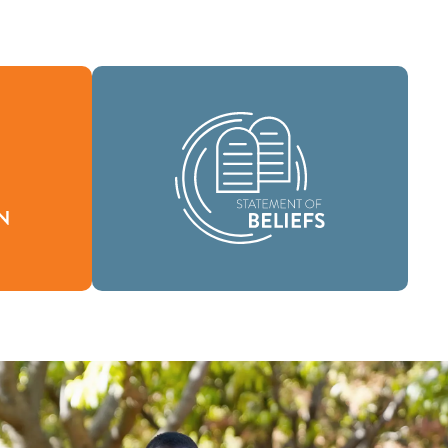
Como comunidad global de fe, se nos
ha encomendado llevar las buenas
ón define
nuevas de vida en Cristo Jesús a las
stimos y
personas de todas partes y difundir el
.
mensaje de la santidad bíblica por todo
el mundo.
Creencias