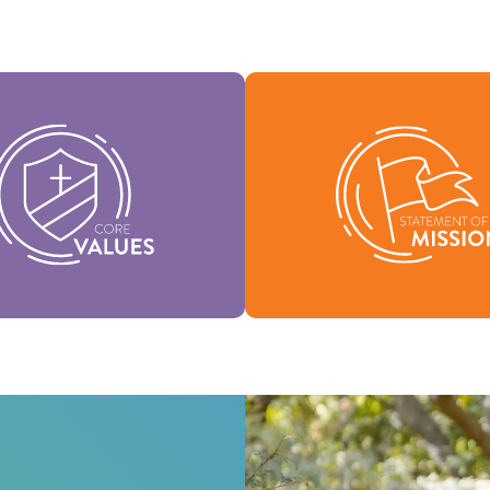
tros Valores Medulares
tuyen la esencia de nuestra
Nuestra Declaración de Misi
dad, respaldan la visión de
quiénes somos, por qué exi
denominación y ayudan a dar
nuestra razón de ser
rma a nuestra cultura.
Misión
Valores