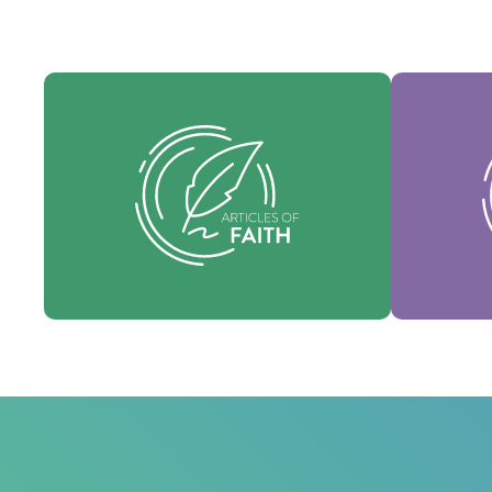
Nues
Nuestros Artículos de fe son nuestras
consti
creencias fundamentales y establecen
identi
las verdades esenciales que guían cada
nuestra 
área de práctica.
fo
Fe