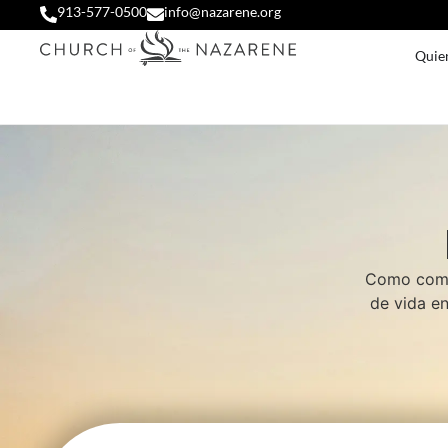
913-577-0500
info@nazarene.org
Quie
Como comun
de vida en