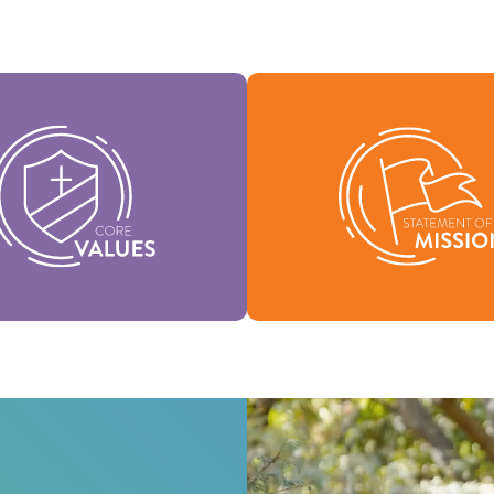
tros Valores Medulares
tuyen la esencia de nuestra
Nuestra Declaración de Misi
dad, respaldan la visión de
quiénes somos, por qué exi
denominación y ayudan a dar
nuestra razón de ser
rma a nuestra cultura.
Misión
Valores