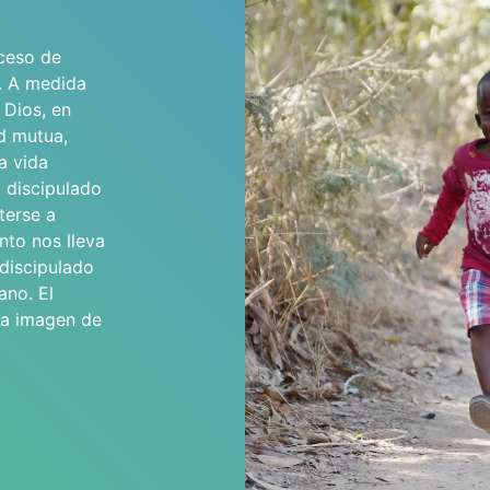
oceso de
. A medida
 Dios, en
ad mutua,
a vida
l discipulado
terse a
nto nos lleva
 discipulado
ano. El
 la imagen de