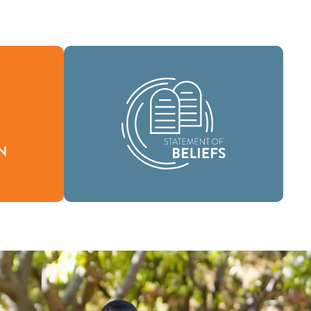
Como comunidad global de fe, se nos
ha encomendado llevar las buenas
ón define
nuevas de vida en Cristo Jesús a las
stimos y
personas de todas partes y difundir el
.
mensaje de la santidad bíblica por todo
el mundo.
Creencias