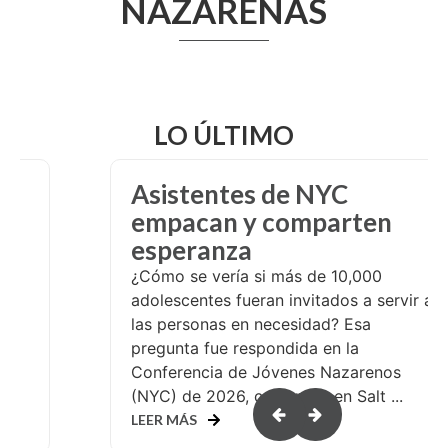
NAZARENAS
LO ÚLTIMO
De Chile a Suiza: llamado a
servir
A la edad de 24 años, el pastor Miguel
Arriagada tenía un llamado a servir a
dondequiera que Dios lo enviara. Sus
ir a
primeros años de servicio fueron en su
iglesia local, en el norte de Chile. En
2007...
LEER MÁS