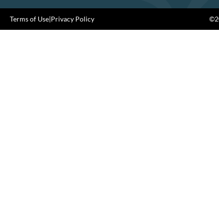
Terms of Use
|
Privacy Policy
©20