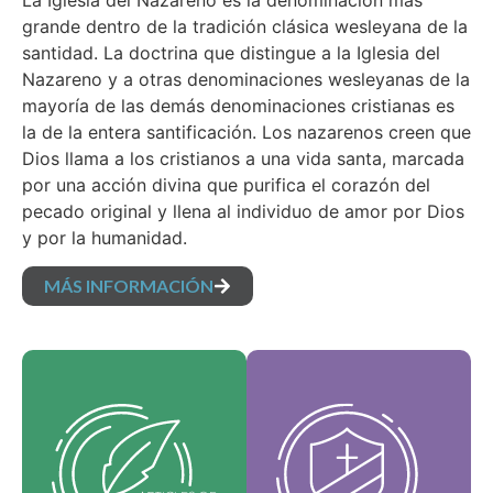
La Iglesia del Nazareno es la denominación más
grande dentro de la tradición clásica wesleyana de la
santidad. La doctrina que distingue a la Iglesia del
Nazareno y a otras denominaciones wesleyanas de la
mayoría de las demás denominaciones cristianas es
la de la entera santificación. Los nazarenos creen que
Dios llama a los cristianos a una vida santa, marcada
por una acción divina que purifica el corazón del
pecado original y llena al individuo de amor por Dios
y por la humanidad.
MÁS INFORMACIÓN
Nuestros Artículos de
Nuestros Valores
fe son nuestras
Medulares
creencias
constituyen la esencia
fundamentales y
de nuestra identidad,
establecen las
respaldan la visión de
verdades esenciales
nuestra denominación