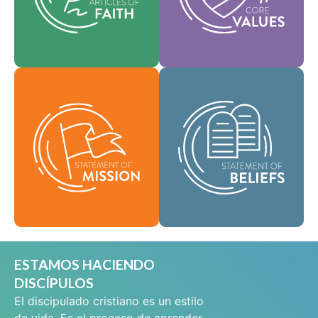
que guían cada área
y ayudan a dar forma a
de práctica.
nuestra cultura.
Como comunidad
Fe
Valores
global de fe, se nos ha
encomendado llevar
Nuestra Declaración
las buenas nuevas de
de Misión define
vida en Cristo Jesús a
quiénes somos, por
las personas de todas
qué existimos y
partes y difundir el
nuestra razón de ser.
mensaje de la
santidad bíblica por
Misión
todo el mundo.
Creencias
ESTAMOS HACIENDO
DISCÍPULOS
El discipulado cristiano es un estilo