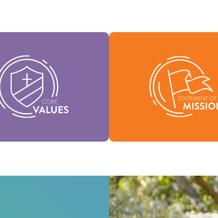
tros Valores Medulares
tuyen la esencia de nuestra
Nuestra Declaración de Misi
dad, respaldan la visión de
quiénes somos, por qué exi
denominación y ayudan a dar
nuestra razón de ser
rma a nuestra cultura.
Misión
Valores