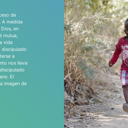
oceso de
. A medida
 Dios, en
ad mutua,
a vida
l discipulado
terse a
nto nos lleva
 discipulado
ano. El
 la imagen de