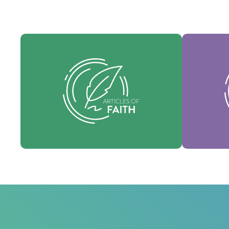
Nues
Nuestros Artículos de fe son nuestras
consti
creencias fundamentales y establecen
identi
las verdades esenciales que guían cada
nuestra 
área de práctica.
fo
Fe