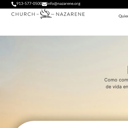
913-577-0500
info@nazarene.org
Quie
Como comun
de vida en