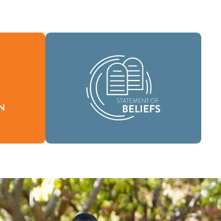
Como comunidad global de fe, se nos
ha encomendado llevar las buenas
ón define
nuevas de vida en Cristo Jesús a las
stimos y
personas de todas partes y difundir el
.
mensaje de la santidad bíblica por todo
el mundo.
Creencias